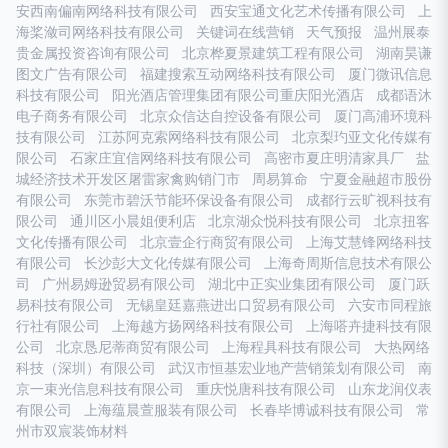
安西南偏南网络科技有限公司
西安宝通文化艺术传播有限公司
上
海桨潋司网络科技有限公司
关键词在线营销
天气预报
温州展泰
贵金属投资咨询有限公司
北京桦夏景建筑工程有限公司
湖南昊谦
图文广告有限公司
福建搜索互动网络科技有限公司
厦门微讯信息
科技有限公司
阳光酒店管理集团有限公司重庆阳光酒店
成都语沐
电子商务有限公司
北京众信达自控设备有限公司
厦门高浦环境科
技有限公司
江苏阿克索网络科技有限公司
北京梨玓亚文化传媒有
限公司
石家庄宜信网络科技有限公司
高密市夏庄明清家具厂
盐
城经济技术开发区屠雷家禽购销门市
周易算命
宁夏金融超市股份
有限公司
东莞市碧沃节能环保设备有限公司
成都行云旷视科技有
限公司
通川区小晨姐便利店
北京湖众悦科技有限公司
北京扭客
文化传播有限公司
北京壹企行商贸有限公司
上海艾慧锋网络科技
有限公司
长沙彭大文化传媒有限公司
上海奇周斯信息技术有限公
司
广州易姆逊贸易有限公司
湖北中正实业集团有限公司
厦门跃
易科技有限公司
无锡皇廷嘉燕进出口贸易有限公司
六安市同程旅
行社有限公司
上海越方扬网络科技有限公司
上海嗒卉捷科技有限
公司
北京恳尼蒂商贸有限公司
上海程具科技有限公司
大热网络
科技（深圳）有限公司
武汉市恒基宏业地产营销策划有限公司
南
京一束光信息科技有限公司
重庆悦唐科技有限公司
山东龙润仪表
有限公司
上海蕴晨萱服装有限公司
长春毕博诚科技有限公司
常
州市双宸装饰材料